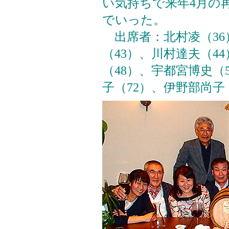
い気持ちで来年4月の
でいった。
出席者：北村凌（36
（43）、川村達夫（4
（48）、宇都宮博史（
子（72）、伊野部尚子